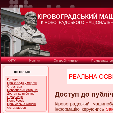
КІРОВОГРАДСЬКИЙ МА
КІРОВОГРАДСЬКОГО НАЦІОНАЛЬН
КНТУ
Новини
Співробітництво
Працевлаштув
Про коледж
Коледж
Про коледж у мережі
Структура
Персональні сторінки
Доступ до публіч
Доступ до публічної
інформації
News Feeds
Кіровоградський машиноб
Приймальна комісія
Фотогалерея
інформацію керуючись
За