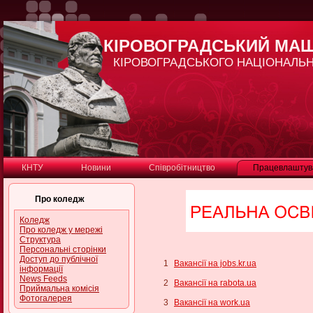
КІРОВОГРАДСЬКИЙ МА
КІРОВОГРАДСЬКОГО НАЦІОНАЛЬН
КНТУ
Новини
Співробітництво
Працевлаштув
Про коледж
Коледж
Про коледж у мережі
Структура
Персональні сторінки
Доступ до публічної
1
Вакансії на jobs.kr.ua
інформації
News Feeds
2
Вакансії на rabota.ua
Приймальна комісія
Фотогалерея
3
Вакансії на work.ua