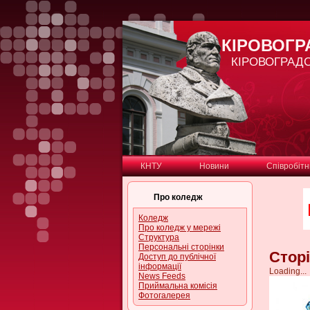
КІРОВОГ
КІРОВОГРАД
КНТУ
Новини
Співробіт
Про коледж
Коледж
Про коледж у мережі
Структура
Персональні сторінки
Стор
Доступ до публічної
інформації
Loading...
News Feeds
Приймальна комісія
Фотогалерея