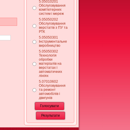
5.05010201
Обслуговування
комп'ютерних
систем і мереж
5.05050202
Обслуговування
верстатів з ПУ та
РТК
5.05050301
Інструментальне
виробництво
5.05050302
Технологія
обробки
матеріалів на
верстатах і
автоматичних
лініях
5.07010602
Обслуговування
та ремонт
автомобілів і
двигунів