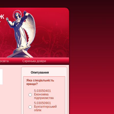
ДЖ
У
освіта
Скринька довіри
Опитування
Яка спеціальність
краща?
5.03050401
Економіка
підприємства
5.03050901
Бухгалтерський
облік