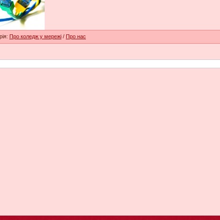
рія:
Про коледж у мережі
/
Про нас